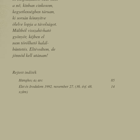
a nő, kínban cinkosom,
kegyetlenségben társam,
ki sorsán könnyítve
ölelve lopja a távolságot.
Múltból visszahívható
gyönyör, kéjben el
nem törölhető halál-
büntetés. Eltévedtem, de
jönnöd kell utánam!
Rejtett indíték
Hanghoz az arc
85
Élet és Irodalom 1992. november 27. (36. évf. 48.
14
szám)