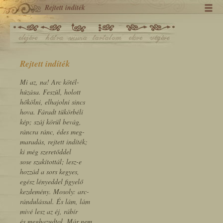
Rejtett indíték
Rejtett indíték
Mi az, na! Arc kötél-
húzása. Feszül, holott
hőkölni, elhajolni sincs
hova. Fáradt tükörbéli
kép; száj körül bevág,
ráncra ránc, édes meg-
maradás, rejtett indíték;
ki még szeretőddel
sose szakítottál; lesz-e
hozzád a sors kegyes,
egész lényeddel figyelő
kezdemény. Mosoly: arc-
rándulással. És lám, lám
mivé lesz az éj, rábír
és meghazudtol. Már nem