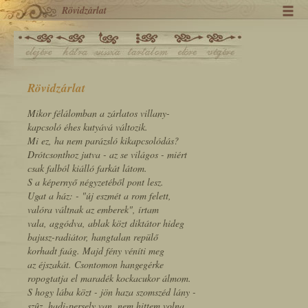
Rövidzárlat
Rövidzárlat
Mikor félálomban a zárlatos villany-
kapcsoló éhes kutyává változik.
Mi ez, ha nem parázsló kikapcsolódás?
Drótcsonthoz jutva - az se világos - miért
csak falból kiálló farkát látom.
S a képernyő négyzetéből pont lesz.
Ugat a ház: - "új eszmét a rom felett,
valóra váltnak az emberek", írtam
vala, aggódva, ablak közt diktátor hideg
bajusz-radiátor, hangtalan repülő
korhadt faág. Majd fény véníti meg
az éjszakát. Csontomon hangegérke
ropogtatja el maradék kockacukor álmom.
S hogy lába közt - jön haza szomszéd lány -
szûz, hadi-persely van, nem hittem volna,