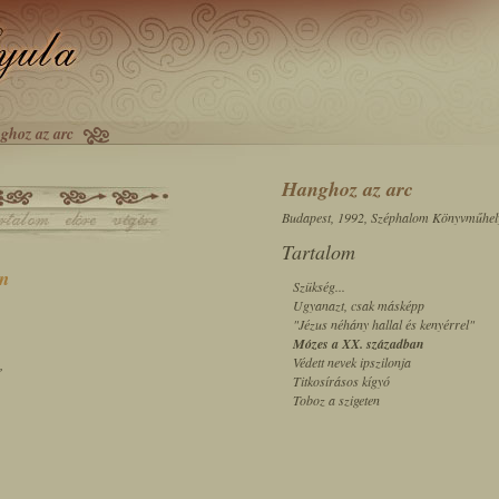
ghoz az arc
Hanghoz az arc
Budapest, 1992, Széphalom Könyvműhel
Tartalom
n
Szükség...
Ugyanazt, csak másképp
"Jézus néhány hallal és kenyérrel"
Mózes a XX. században
,
Védett nevek ipszilonja
Titkosírásos kígyó
Toboz a szigeten