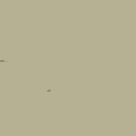
am...
49