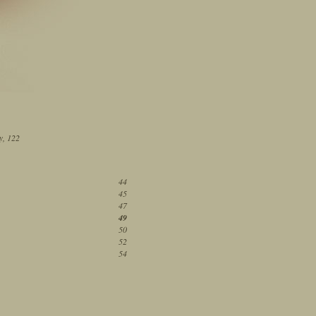
y, 122
44
45
47
49
50
52
54