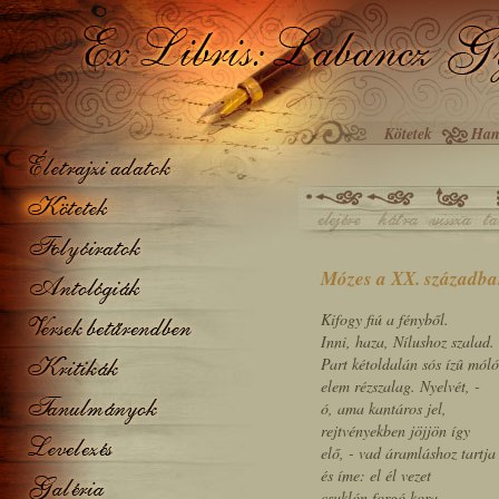
Kötetek
Han
Mózes a XX. századba
Kifogy fiú a fényből.
Inni, haza, Nílushoz szalad.
Part kétoldalán sós ízû móló
elem rézszalag. Nyelvét, -
ó, ama kantáros jel,
rejtvényekben jöjjön így
elő, - vad áramláshoz tartja
és íme: el él vezet
csuklón forgó kora-