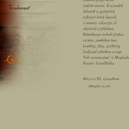
szülött-morzé. Évezredek.
Jelentik a gyönyörû
szikrázó bőrû lányok,
s remény választja el
sikolytól a félelmet.
Ritmikusan terhelt férfias
cezúra, jambikus has.
Lombig, fûig, gyökérig,
lealjasul sötétben a nap.
Volt szerencsém! + Meghalt
Passió: IzraelItália.
Mózes a XX. században
Hanghoz az arc