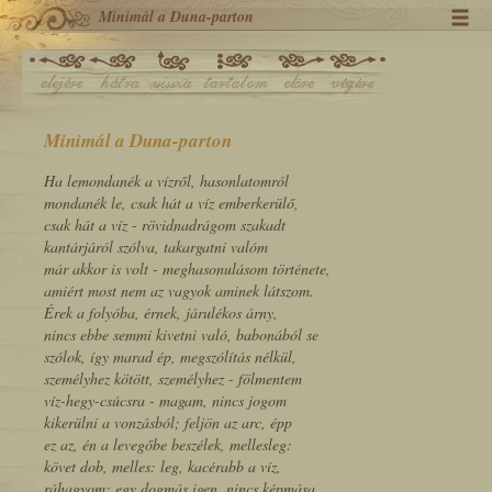
Minimál a Duna-parton
Minimál a Duna-parton
Ha lemondanék a vízről, hasonlatomról
mondanék le, csak hát a víz emberkerülő,
csak hát a víz - rövidnadrágom szakadt
kantárjáról szólva, takargatni valóm
már akkor is volt - meghasonulásom története,
amiért most nem az vagyok aminek látszom.
Érek a folyóba, érnek, járulékos árny,
nincs ebbe semmi kivetni való, babonából se
szólok, így marad ép, megszólítás nélkül,
személyhez kötött, személyhez - fölmentem
víz-hegy-csúcsra - magam, nincs jogom
kikerülni a vonzásból; feljön az arc, épp
ez az, én a levegőbe beszélek, mellesleg:
követ dob, melles: leg, kacérabb a víz,
ráhagyom; egy dogmás igen, nincs képmása,