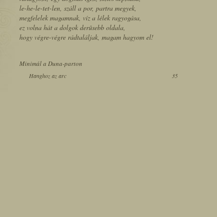
le-he-le-tet-len, száll a por, partra megyek,
megfelelek magamnak, víz a lélek ragyogása,
ez volna hát a dolgok derûsebb oldala,
hogy végre-végre rádtaláljak, magam hagyom el!
Minimál a Duna-parton
Hanghoz az arc
35