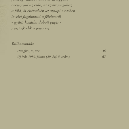
öreganyád az erdő, és szorít magához
a föld, ki eltévedvén az aznapi mesében
levelet fogalmazol a félelemről
- gyûrt, kosárba dobott papír -
nyújtózkodik a jeges víz.
Tollbamondás
Hanghoz az arc
36
Új Írás 1989. június (29. évf. 6. szám)
67