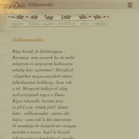
Tollbamondás
Tollbamondás
Rügy készül, fa körömrágása...
Bocsánat, nem zavarok ha ön mellé
telepszem és megvárom kárhozatra
mindig-kész szeretőmet? Hószalicil,
világûrben megsavanyodott rakéta,
felhődunsztos holdüveg; ilyen volt
a tél. Mérgezett halfejével világ
nyílvesszőjének tegeze a Duna.
Kígyó tekeredik, baráttá teszi
és felel a fa, értünk felel! Álmot
látni - tollbamondás - párna alá
bújva - nem esik le fiúi önérzetem.
Itt mondatja be hangtölcsér virágain
nevedet a tavasz, hajol le hozzád
fakéreg-ráncos homlokával aggódó