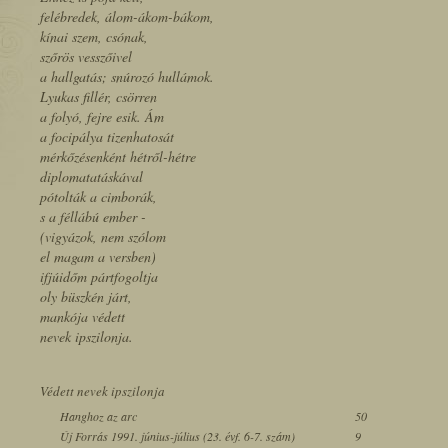
felébredek, álom-ákom-bákom,
kínai szem, csónak,
szőrös vesszőivel
a hallgatás; snúrozó hullámok.
Lyukas fillér, csörren
a folyó, fejre esik. Ám
a focipálya tizenhatosát
mérkőzésenként hétről-hétre
diplomatatáskával
pótolták a cimborák,
s a féllábú ember -
(vigyázok, nem szólom
el magam a versben)
ifjúidőm pártfogoltja
oly büszkén járt,
mankója védett
nevek ipszilonja.
Védett nevek ipszilonja
Hanghoz az arc
50
Új Forrás 1991. június-július (23. évf. 6-7. szám)
9