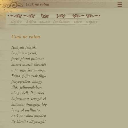
Csak ne volna
Csak ne volna
Hanyatt fekszik,
bánja is az esőt,
forró platni pillanat,
kiteszi hosszú ékezetét
a fû, ujja köröm-u-ja.
Fújja, fújja csak fújja
fenyegetően, ahogy
illik, félhomályban,
ahogy kell. Papírból
hajtogatott, levegővel
kitömött ördögfej; lóg
le ágról melltartó,
csak ne volna minden
ily közeli s dögszagú!