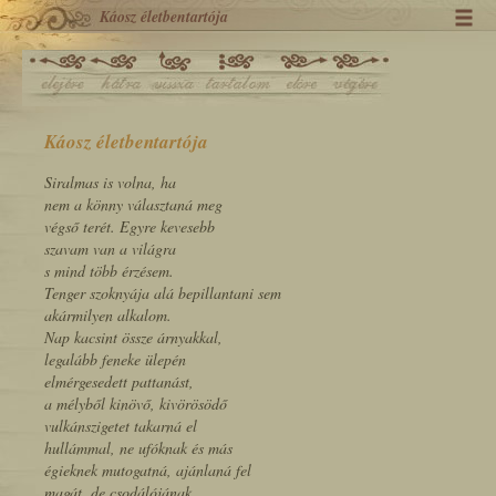
Káosz életbentartója
Káosz életbentartója
Siralmas is volna, ha
nem a könny választaná meg
végső terét. Egyre kevesebb
szavam van a világra
s mind több érzésem.
Tenger szoknyája alá bepillantani sem
akármilyen alkalom.
Nap kacsint össze árnyakkal,
legalább feneke ülepén
elmérgesedett pattanást,
a mélyből kinövő, kivörösödő
vulkánszigetet takarná el
hullámmal, ne ufóknak és más
égieknek mutogatná, ajánlaná fel
magát, de csodálójának,