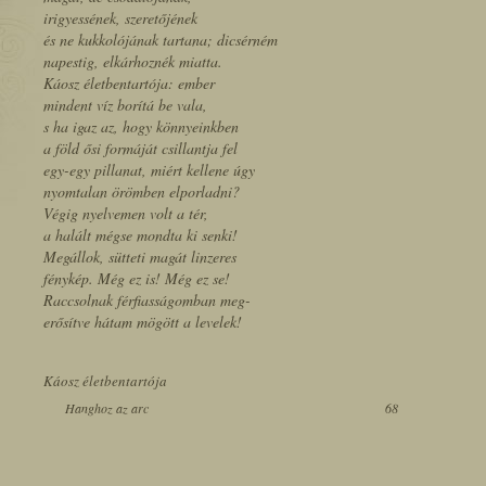
irigyessének, szeretőjének
és ne kukkolójának tartana; dicsérném
napestig, elkárhoznék miatta.
Káosz életbentartója: ember
mindent víz borítá be vala,
s ha igaz az, hogy könnyeinkben
a föld ősi formáját csillantja fel
egy-egy pillanat, miért kellene úgy
nyomtalan örömben elporladni?
Végig nyelvemen volt a tér,
a halált mégse mondta ki senki!
Megállok, sütteti magát linzeres
fénykép. Még ez is! Még ez se!
Raccsolnak férfiasságomban meg-
erősítve hátam mögött a levelek!
Káosz életbentartója
Hanghoz az arc
68