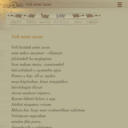
Volt némi zavar
Volt némi zavar
Volt köztünk némi zavar,
mint mikor anyámat - villámzár -
félelemből ha megleptem.
Sose tudtam imára, szeméremből
kulcsolódnak-e egymásba ujjai.
Pontos a kép: áll az opálos
megvilágításban, kínai árnyjátékos,
hüvelykujját illeszti
eleven madarat röptetve.
Karom lüktető kelése a nap.
Játékát magamra veszem.
Milyen kár, hogy nem versburokban születtem.
Vetítőpont sugarában
minden film poros.
Átrendezzük a salétromos