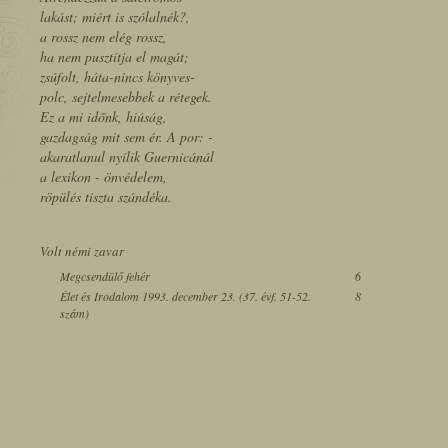
lakást; miért is szólalnék?,
a rossz nem elég rossz,
ha nem pusztítja el magát;
zsúfolt, háta-nincs könyves-
polc, sejtelmesebbek a rétegek.
Ez a mi időnk, hiúság,
gazdagság mit sem ér. A por: -
akaratlanul nyílik Guernicánál
a lexikon - önvédelem,
röpülés tiszta szándéka.
Volt némi zavar
Megcsendülő fehér
6
Élet és Irodalom 1993. december 23. (37. évf. 51-52.
8
szám)