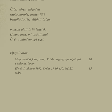
Ülök, véres, elégedett
sugár-mosoly, meder fölé
behajló fa-tér; elfajult öröm,
magam alatt is itt lehetek.
Hagyd meg, mi osztatlanul
Övé: a mindennapi eget.
Elfajult öröm
Megcsendülő fehér, avagy Krúdy még egyszer átpörgeti
28
a kalendáriumot
Élet és Irodalom 1992. június 19 10. (36. évf. 25.
15
szám)