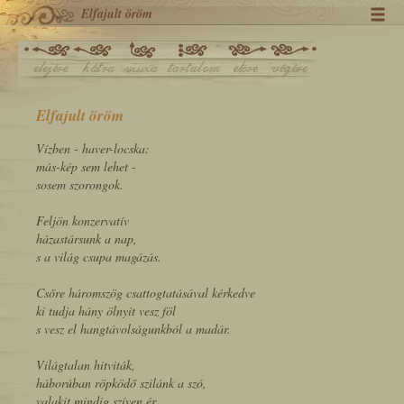
Elfajult öröm
Elfajult öröm
Vízben - haver-locska:
más-kép sem lehet -
sosem szorongok.
Feljön konzervatív
házastársunk a nap,
s a világ csupa magázás.
Csőre háromszög csattogtatásával kérkedve
ki tudja hány ölnyit vesz föl
s vesz el hangtávolságunkból a madár.
Világtalan hitviták,
háborúban röpködő szilánk a szó,
valakit mindig szíven ér.