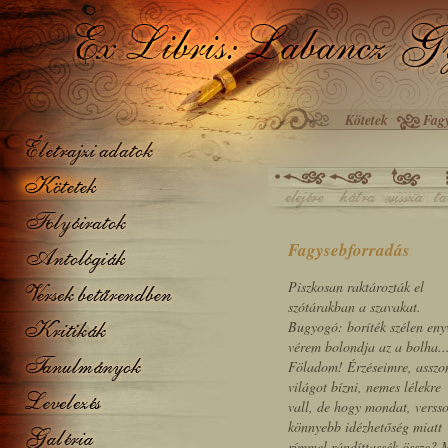
Kötetek
Fag
Fagysebforradás
Piszkosan raktározták el
szótárakban a szavakat.
Bugyogó: boríték szélen eny
vérem bolondja az a bolha..
Föladom! Érzéseimre, assz
világot bízni, nemes lélekre
vall, de hogy mondat, verss
könnyebb idézhetőség miatt
rímmel rándíttassék össze? M