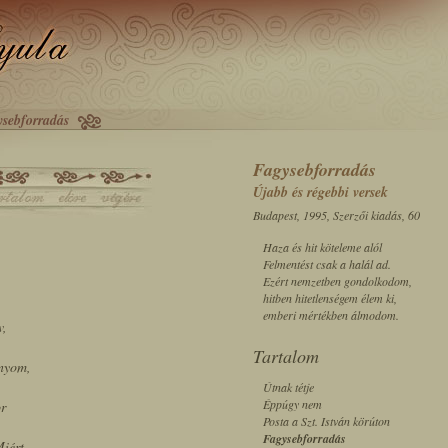
ysebforradás
Fagysebforradás
Újabb és régebbi versek
Budapest, 1995, Szerzői kiadás, 60
Haza és hit köteleme alól
Felmentést csak a halál ad.
Ezért nemzetben gondolkodom,
hitben hitetlenségem élem ki,
emberi mértékben álmodom.
v,
.
Tartalom
onyom,
Útnak tétje
Éppúgy nem
or
Posta a Szt. István körúton
Fagysebforradás
iért,