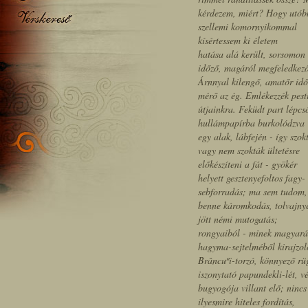
kérdezem, miért? Hogy utób
szellemi komornyikommal
kísértessem ki életem
hatása alá került, sorsomon
időző, magáról megfeledkez
Árnnyal kilengő, amatőr idő
mérő az ég. Emlékezzék pest
útjainkra. Feküdt part lépcs
hullámpapírba burkolódzva
egy alak, lábfején - így szok
vagy nem szokták ültetésre
előkészíteni a fát - gyökér
helyett gesztenyefoltos fagy-
sebforradás; ma sem tudom, 
benne káromkodás, tolvajnye
jött némi mutogatás;
rongyaiból - minek magyará
hagyma-sejtelméből kirajzo
Brâncuºi-torzó, könnyező r
iszonytató papundekli-lét, v
bugyogója villant elő; nincs
ilyesmire hiteles fordítás,