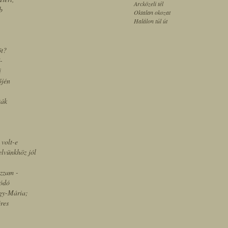
Arcközeli tél
b
Oktalan okozat
Halálon túl út
őt?
-
i
őjén
ták
volt-e
lvünkhöz jól
zzam -
lódó
ügy-Mária;
éres