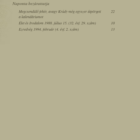
Naponta bezárattatja
Megcsendülő fehér, avagy Krúdy még egyszer átpörgeti
22
a kalendáriumot
Élet és Irodalom 1988. július 15. (32. évf. 29. szám)
10
Ezredvég 1994. február (4. évf. 2. szám)
13