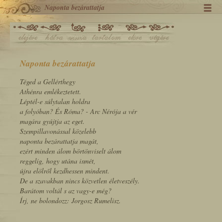
Naponta bezárattatja
Naponta bezárattatja
Téged a Gellérthegy
Athénra emlékeztetett.
Léptél-e súlytalan holdra
a folyóban? És Róma? - Arc Nérója a vér
magára gyújtja az eget.
Szempillavonással közelebb
naponta bezárattatja magát,
ezért minden álom börtönviselt álom
reggelig, hogy utána ismét,
újra elölről kezdhessen mindent.
De a szavakban nincs közvetlen életveszély.
Barátom voltál s az vagy-e még?
Írj, ne bolondozz: Jorgosz Rumelisz.