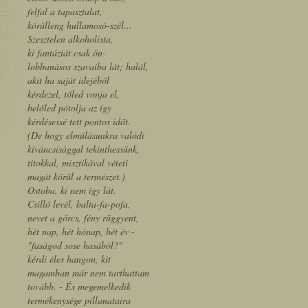
felfal a tapasztalat,
körülleng hullamosó-szél...
Szesztelen alkoholista,
ki fantáziát csak ön-
lobbanásos szavaiba lát; halál,
akit ha saját idejéből
kérdezel, tőled vonja el,
belőled pótolja az így
kérdésessé tett pontos időt.
(De hogy elmúlásunkra valódi
kíváncsisággal tekinthessünk,
titokkal, misztikával véteti
magát körül a természet.)
Ostoba, ki nem így lát.
Csilló levél, balta-fa-pofa,
nevet a görcs, fény rüggyent,
hét nap, hét hónap, hét év -
"faságod sose hasából?"
kérdi éles hangon, kit
magamban már nem tarthattam
tovább. - És megemelkedik
termékenysége pillanataira