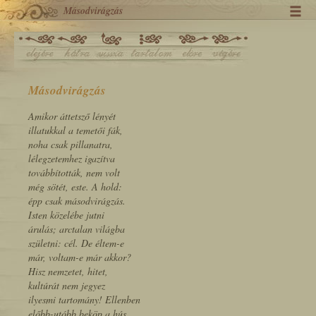
Másodvirágzás
Másodvirágzás
Amikor áttetsző lényét
illatukkal a temetői fák,
noha csak pillanatra,
lélegzetemhez igazítva
továbbították, nem volt
még sötét, este. A hold:
épp csak másodvirágzás.
Isten közelébe jutni
árulás; arctalan világba
születni: cél. De éltem-e
már, voltam-e már akkor?
Hisz nemzetet, hitet,
kultúrát nem jegyez
ilyesmi tartomány! Ellenben
előbb-utóbb beköp a hús,