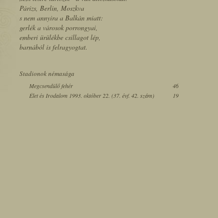
Párizs, Berlin, Moszkva
s nem annyira a Balkán miatt:
gerlék a városok porrongyai,
emberi ürülékbe csillagot lép,
barnából is felragyogtat.
Stadionok némasága
Megcsendülő fehér
46
Élet és Irodalom 1993. október 22. (37. évf. 42. szám)
19