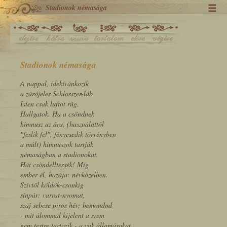
Stadionok némasága
Stadionok némasága
A nappal, idekívánkozik
a zárójeles Schlosszer-láb
Isten csak luftot rúg.
Hallgatok. Ha a csöndnek
himnusz az ára, (használattól
"feslik fel", fényesedik törvényben
a múlt) himnuszok tartják
némaságban a stadionokat.
Hát csöndelltessék! Míg
ember él, hazája: névközelben.
Szívtől köldök-csonkig
sínpár: varrat-nyomat,
száj sebese piros hév; bemondod
- mit álommal kijelent a szem
nem testre tartozik - a vak állomásokat.