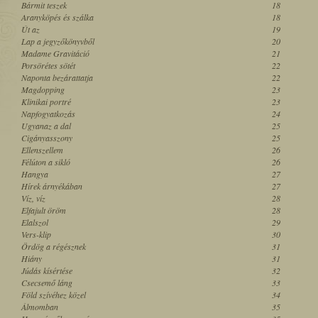
Bármit teszek
18
Aranyköpés és szálka
18
Út az
19
Lap a jegyzőkönyvből
20
Madame Gravitáció
21
Porsörétes sötét
22
Naponta bezárattatja
22
Magdopping
23
Klinikai portré
23
Napfogyatkozás
24
Ugyanaz a dal
25
Cigányasszony
25
Ellenszellem
26
Félúton a sikló
26
Hangya
27
Hírek árnyékában
27
Víz, víz
28
Elfajult öröm
28
Elalszol
29
Vers-klip
30
Ördög a régésznek
31
Hiány
31
Júdás kísértése
32
Csecsemő láng
33
Föld szívéhez közel
34
Álmomban
35