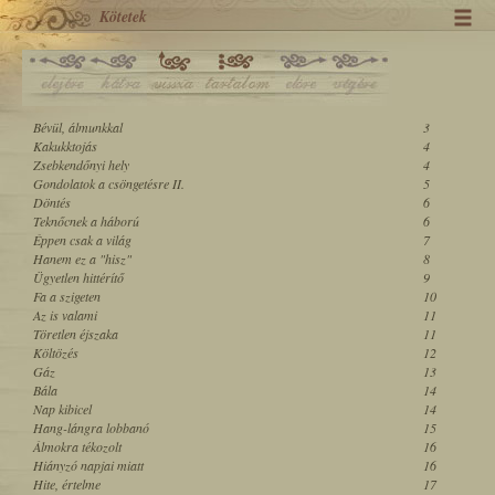
Kötetek
Bévül, álmunkkal
3
Kakukktojás
4
Zsebkendőnyi hely
4
Gondolatok a csöngetésre II.
5
Döntés
6
Teknőcnek a háború
6
Éppen csak a világ
7
Hanem ez a "hisz"
8
Ügyetlen hittérítő
9
Fa a szigeten
10
Az is valami
11
Töretlen éjszaka
11
Költözés
12
Gáz
13
Bála
14
Nap kibicel
14
Hang-lángra lobbanó
15
Álmokra tékozolt
16
Hiányzó napjai miatt
16
Hite, értelme
17