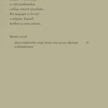
a változtathatatlan
csillag-címzett éjszakába.
Kit megugat és levizel
a tulipán, hajnali
kertben az nem járatos.
Bármit teszek
Megcsendülő fehér, avagy Krúdy még egyszer átpörgeti
18
a kalendáriumot