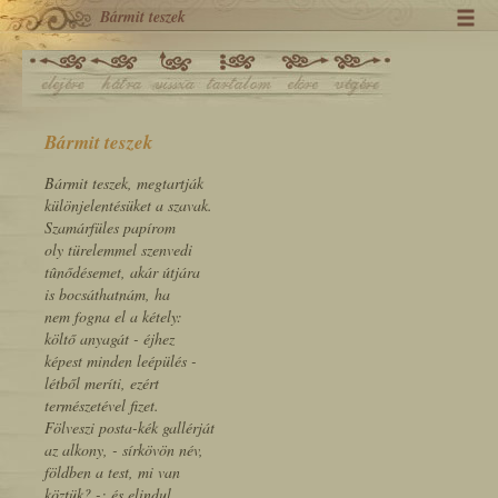
Bármit teszek
Bármit teszek
Bármit teszek, megtartják
különjelentésüket a szavak.
Szamárfüles papírom
oly türelemmel szenvedi
tûnődésemet, akár útjára
is bocsáthatnám, ha
nem fogna el a kétely:
költő anyagát - éjhez
képest minden leépülés -
létből meríti, ezért
természetével fizet.
Fölveszi posta-kék gallérját
az alkony, - sírkövön név,
földben a test, mi van
köztük? -; és elindul