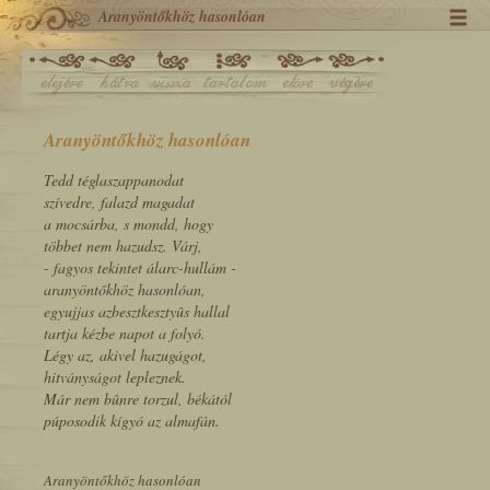
Aranyöntőkhöz hasonlóan
Aranyöntőkhöz hasonlóan
Tedd téglaszappanodat
szívedre, falazd magadat
a mocsárba, s mondd, hogy
többet nem hazudsz. Várj,
- fagyos tekintet álarc-hullám -
aranyöntőkhöz hasonlóan,
egyujjas azbesztkesztyûs hallal
tartja kézbe napot a folyó.
Légy az, akivel hazugágot,
hitványságot lepleznek.
Már nem bûnre torzul, békától
púposodik kígyó az almafán.
Aranyöntőkhöz hasonlóan