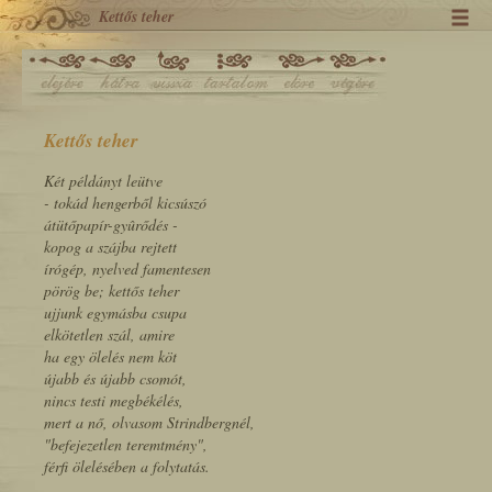
Kettős teher
Kettős teher
Két példányt leütve
- tokád hengerből kicsúszó
átütőpapír-gyûrődés -
kopog a szájba rejtett
írógép, nyelved famentesen
pörög be; kettős teher
ujjunk egymásba csupa
elkötetlen szál, amire
ha egy ölelés nem köt
újabb és újabb csomót,
nincs testi megbékélés,
mert a nő, olvasom Strindbergnél,
"befejezetlen teremtmény",
férfi ölelésében a folytatás.