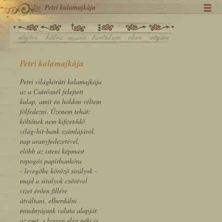
Petri kalamajkája
Petri kalamajkája
Petri világkörúti kalamajkája
az a Csûrösnél felejtett
kalap, amit én holdon véltem
fölfedezni. Üzenem tehát:
költőnek nem kifizetődő
világ-hit-bank számlájáról,
nap aranyfedezetével,
előbb az isteni képmást
ropogós papírbankóra
- levegőbe köröző sirályok -
majd a sirályok csőrével
vizet érően fillére
átváltani, elherdálni
mindnyájunk valuta alapját:
az eget, s legyen elég néki is