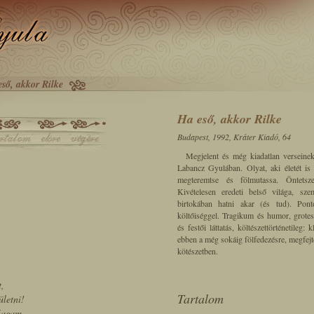
ső, akkor Rilke
Ha eső, akkor Rilke
Budapest, 1992, Kráter Kiadó, 64
Megjelent és még kiadatlan verseinek
Labancz Gyulában. Olyat, aki életét is
megteremtse és fölmutassa. Öntetsze
Kivételesen eredeti belső világa, szem
birtokában hatni akar (és tud). Pon
költőiséggel. Tragikum és humor, grotes
és festői láttatás, költészettörténetile
ebben a még sokáig fölfedezésre, megfejté
kötészetben.
t,
Tartalom
letni!
Magam