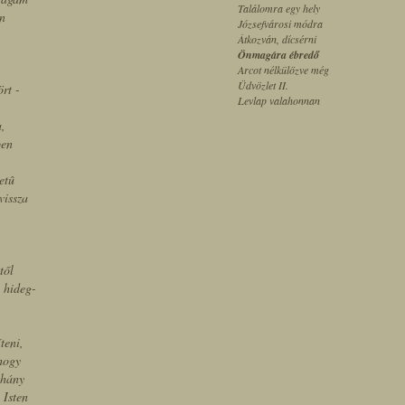
Találomra egy hely
an
Józsefvárosi módra
Átkozván, dícsérni
Önmagára ébredő
Arcot nélkülözve még
Üdvözlet II.
ört -
Levlap valahonnan
,
ben
etû
vissza
től
 hideg-
teni,
 hogy
 hány
 Isten