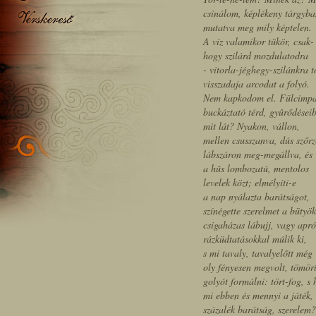
csinálom, képlékeny tárgyb
mutatva meg mily képtelen.
A víz valamikor tükör, csak-
hogy szilárd mozdulatodra
- vitorla-jéghegy-szilánkra t
visszadaja arcodat a folyó.
Nem kapkodom el. Fülcimpa
buckáztató térd, gyûrődései
mit lát? Nyakon, vállon,
mellen csusszanva, dús szőrz
lábszáron meg-megállva, és 
a hûs lombozatú, mentolos
levelek közt; elmélyíti-e
a nap nyálazta barátságot,
színégette szerelmet a bütyök
csigaházas lábujj, vagy apró
rázküdtatásokkal múlik ki,
s mi tavaly, tavalyelőtt még
oly fényesen megvolt, tömörí
golyót formálni: tört-fog, s
mi ebben és mennyi a játék,
százalék barátság, szerelem?