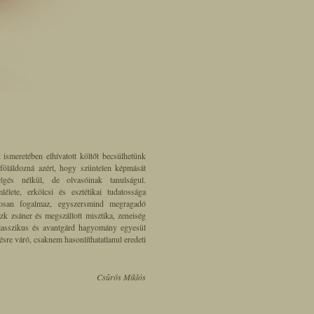
 ismeretében elhívatott költőt becsülhetünk
 föláldozná azért, hogy szüntelen képmását
lgés nélkül, de olvasóinak tanulságul.
lélete, erkölcsi és esztétikai tudatossága
tosan fogalmaz, egyszersmind megragadó
zk zsáner és megszállott misztika, zeneiség
g: klasszikus és avantgárd hagyomány egyesül
sre váró, csaknem hasonlíthatatlanul eredeti
Csûrös Miklós