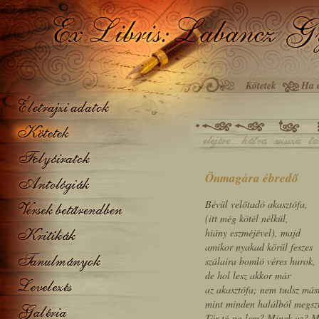
Kötetek
Ha e
Önmagára ébredő
Bévül velőtadó akasztófa,
(itt még kötél nélkül,
hiány eszméjével), majd
amikor nyakad körül feszes
szálaira bomló véres hurok,
de hol lesz akkor már
az akasztófa; nem tudsz más
mint minden halálból megszü
Tör-té-ne-lem? Minek az? 