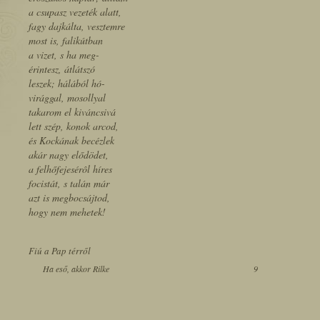
a csupasz vezeték alatt,
fagy dajkálta, vesztemre
most is, falikútban
a vizet, s ha meg-
érintesz, átlátszó
leszek; hálából hó-
virággal, mosollyal
takarom el kiváncsivá
lett szép, konok arcod,
és Kockának becézlek
akár nagy elődödet,
a felhőfejesérôl híres
focistát, s talán már
azt is megbocsájtod,
hogy nem mehetek!
Fiú a Pap térről
Ha eső, akkor Rilke
9