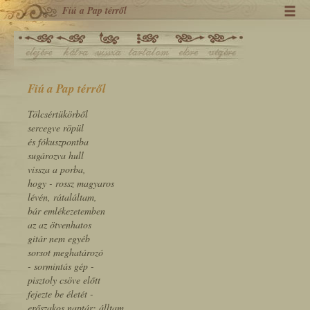
Fiú a Pap térről
Fiú a Pap térről
Tölcsértükörből
sercegve röpül
és fókuszpontba
sugározva hull
vissza a porba,
hogy - rossz magyaros
lévén, rátaláltam,
bár emlékezetemben
az az ötvenhatos
gitár nem egyéb
sorsot meghatározó
- sormintás gép -
pisztoly csöve előtt
fejezte be életét -
erőszakos naptár; álltam