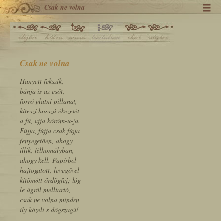
Csak ne volna
Csak ne volna
Hanyatt fekszik,
bánja is az esőt,
forró platni pillanat,
kiteszi hosszú ékezetét
a fû, ujja köröm-u-ja.
Fújja, fújja csak fújja
fenyegetően, ahogy
illik, félhomályban,
ahogy kell. Papírból
hajtogatott, levegővel
kitömött ördögfej; lóg
le ágról melltartó,
csak ne volna minden
ily közeli s dögszagú!