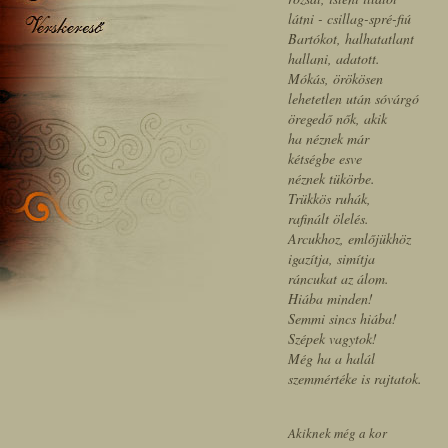
látni - csillag-spré-fiú
Bartókot, halhatatlant
hallani, adatott.
Mókás, örökösen
lehetetlen után sóvárgó
öregedő nők, akik
ha néznek már
kétségbe esve
néznek tükörbe. ­
Trükkös ruhák,
rafinált ölelés.
Arcukhoz, emlőjükhöz
igazítja, simítja
ráncukat az álom.
Hiába minden!
Semmi sincs hiába!
Szépek vagytok!
Még ha a halál
szemmértéke is rajtatok.
Akiknek még a kor