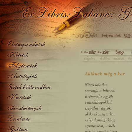
Folyóiratok
Akiknek még a kor
Nincs uborka­
szezonja a bőrnek.
Krémmel s egyéb
csacskaságokkal
szépülni vágyók,
akiknek még a kor
súlytalanságukhoz
szputnyikot, ûrbéli
rózsát, isteni illatot