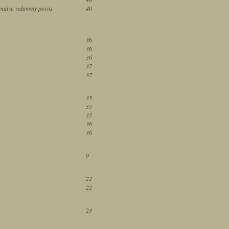
v múlva valamely poros
40
36
36
36
37
37
35
35
35
36
36
9
22
22
23