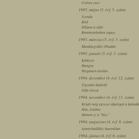
Csöves-cucc
1995. május (5. évf. 5. szám)
Szonda
Köd
Félúton a sikló
Reménytelenben vigasz
1995. március (5. évf. 3. szám)
Munkásgyûlés Óbudán
1995. január (5. évf. 1. szám)
Költözés
Hangya
Pergamen-levélen
1994. december (4. évf. 12. szám)
Ügyetlen hittérítő
Oda-vissza
1994. november (4. évf. 11. szám)
Krúdy még egyszer átpörgeti a kalend
Hite, értelme
Hanem ez a "hisz"
1994. augusztus (4. évf. 8. szám)
Aranyöntőkhöz hasonlóan
1994. június (4. évf. 6. szám)