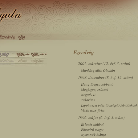
Ezredvég
Ezredvég
2002. március (12. évf. 3. szám)
Munkásgyûlés Óbudán
1998. december (8. évf. 12. szám)
Hang-lángra lobbanó
Megfogva, ezüsttel
Negatív II.
Takarítás
Lipótmezei intés tüntetgető felnőtteknek
Vécés tetsz-firka
1996. május (6. évf. 5. szám)
Érkezés alfából
Édesvízû tenger
Nyomaték hiánya