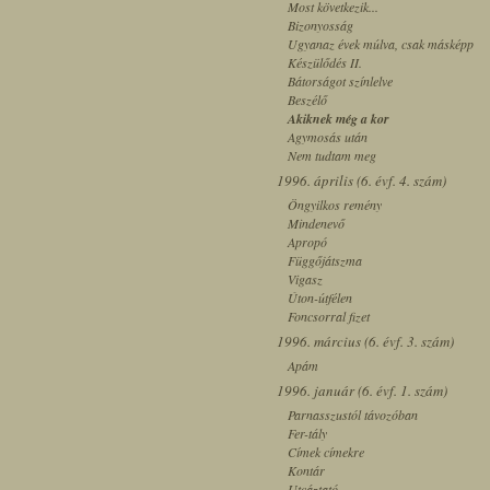
Most következik...
Bizonyosság
Ugyanaz évek múlva, csak másképp
Készülődés II.
Bátorságot színlelve
Beszélő
Akiknek még a kor
Agymosás után
Nem tudtam meg
1996. április (6. évf. 4. szám)
Öngyilkos remény
Mindenevő
Apropó
Függőjátszma
Vigasz
Úton-útfélen
Foncsorral fizet
1996. március (6. évf. 3. szám)
Apám
1996. január (6. évf. 1. szám)
Parnasszustól távozóban
Fer-tály
Címek címekre
Kontár
Utcáztató