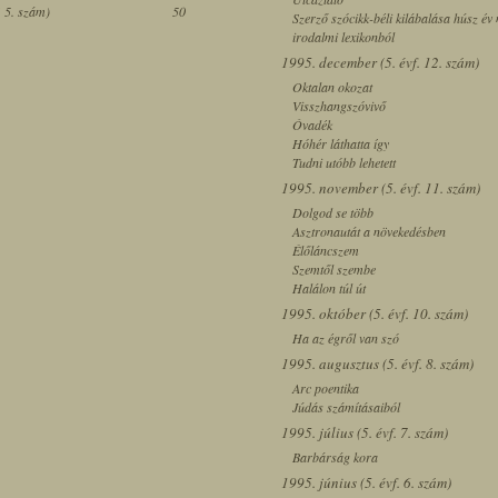
. 5. szám)
50
Szerző szócikk-béli kilábalása húsz é
irodalmi lexikonból
1995. december (5. évf. 12. szám)
Oktalan okozat
Visszhangszóvivő
Óvadék
Hóhér láthatta így
Tudni utóbb lehetett
1995. november (5. évf. 11. szám)
Dolgod se több
Asztronautát a növekedésben
Élőláncszem
Szemtől szembe
Halálon túl út
1995. október (5. évf. 10. szám)
Ha az égről van szó
1995. augusztus (5. évf. 8. szám)
Arc poentika
Júdás számításaiból
1995. július (5. évf. 7. szám)
Barbárság kora
1995. június (5. évf. 6. szám)