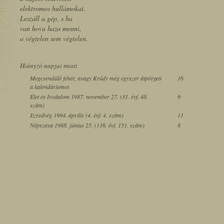
elektromos hullámokat.
Leszáll a gép, s ha
van hova haza menni,
a végtelen sem végtelen.
Hiányzó napjai miatt
Megcsendülő fehér, avagy Krúdy még egyszer átpörgeti
16
a kalendáriumot
Élet és Irodalom 1987. november 27. (31. évf. 48.
9
szám)
Ezredvég 1994. április (4. évf. 4. szám)
11
Népszava 1988. június 25. (116. évf. 151. szám)
8