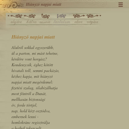
Hiányzó napjai miatt
Hiányzó napjai miatt
Alulról sokkal egyszerûbb,
ül a parton, mi mást tehetne,
kérdőre vont horgász?
Kondenzcsík, éghez kötött
hivatali toll, semmi packázás,
kézhez kapja, mit hiányzó
napjai miatt megérdemel:
fizetési szalag, silabizálhatja
most föntről a Dunát,
mellkasán biztonsági
öv, ferde törtjel,
nap, hold közt osztódva,
embernek lenni -
homlokránc regisztrálja
a hajból tekercselt