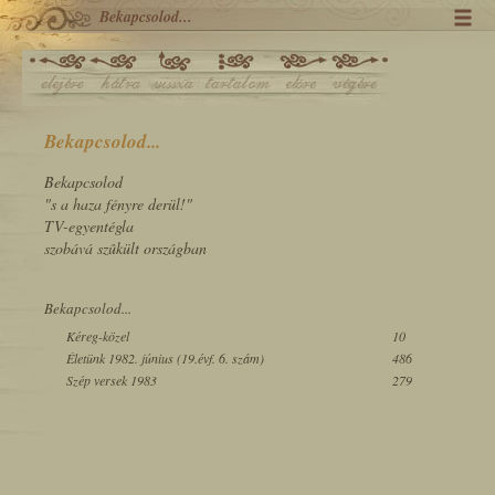
Bekapcsolod...
Bekapcsolod...
Bekapcsolod
"s a haza fényre derül!"
TV-egyentégla
szobává szûkült országban
Bekapcsolod...
Kéreg-közel
10
Életünk 1982. június (19.évf. 6. szám)
486
Szép versek 1983
279