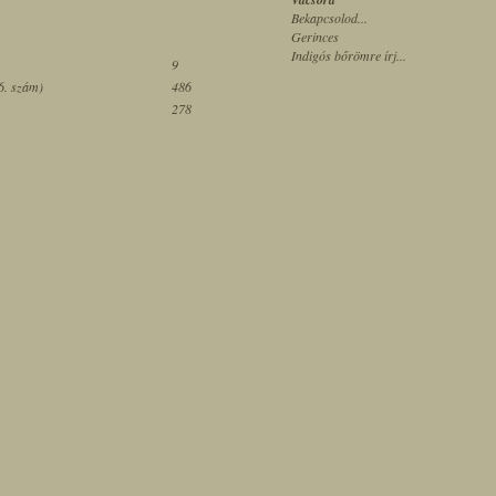
Bekapcsolod...
Gerinces
Indigós bőrömre írj...
9
 6. szám)
486
278