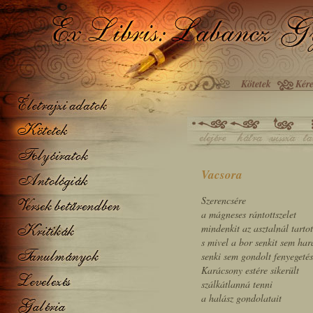
Kötetek
Kére
Vacsora
Szerencsére
a mágneses rántottszelet
mindenkit az asztalnál tartot
s mivel a bor senkit sem ha
senki sem gondolt fenyegetés
Karácsony estére sikerült
szálkátlanná tenni
a halász gondolatait