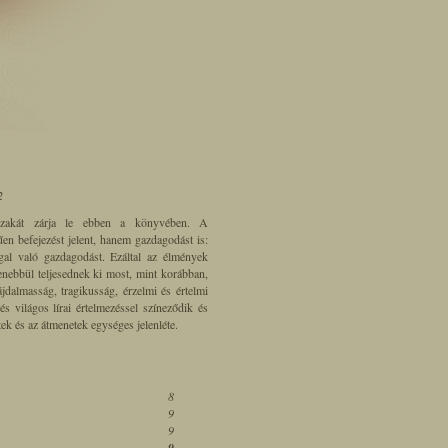
2
szakát zárja le ebben a könyvében. A
n befejezést jelent, hanem gazdagodást is:
gal való gazdagodást. Ezáltal az élmények
enebbül teljesednek ki most, mint korábban,
jdalmasság, tragikusság, érzelmi és értelmi
s világos lírai értelmezéssel színeződik és
ek és az átmenetek egységes jelenléte.
8
9
9
9