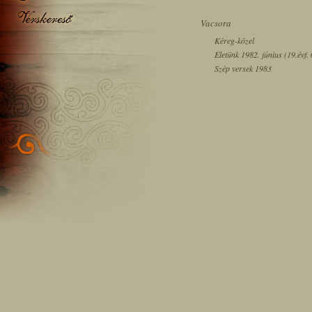
Vacsora
Kéreg-közel
Életünk 1982. június (19.évf.
Szép versek 1983