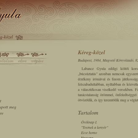
g-közel
Kéreg-közel
Budapest, 1984, Magvető Könyvkiadó, 8
Labancz Gyula eddigi költői kor
„búcsúztatás”
azonban nemcsak egyszerűe
érzékeny iróniával és finom játékosság
felszabadultabban, nyíltabban és közvetl
a választékosan viselkedő versekben. Fá
tanácstalanság örömmel, önfeledtséggel é
ötvöződik, és így teremtődik meg a véglet
t
rapott meg
Tartalom
re
Öröknap I.
"Testnek a kenyér"
Ecce homo
Vacsora