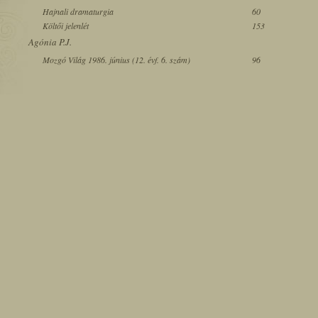
Hajnali dramaturgia
60
Költői jelenlét
153
Agónia P.J.
Mozgó Világ 1986. június (12. évf. 6. szám)
96