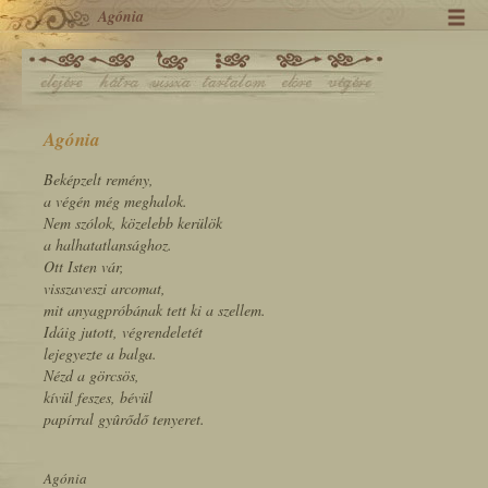
Agónia
Agónia
Beképzelt remény,
a végén még meghalok.
Nem szólok, közelebb kerülök
a halhatatlansághoz.
Ott Isten vár,
visszaveszi arcomat,
mit anyagpróbának tett ki a szellem.
Idáig jutott, végrendeletét
lejegyezte a balga.
Nézd a görcsös,
kívül feszes, bévül
papírral gyûrődő tenyeret.
Agónia