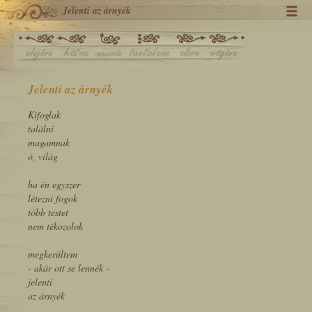
Jelenti az árnyék
Jelenti az árnyék
Kifoglak
találni
magamnak
ó, világ
ha én egyszer
létezni fogok
több testet
nem tékozolok
megkerültem
- akár ott se lennék -
jelenti
az árnyék