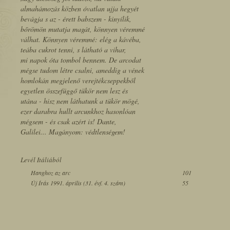
almahámozás közben óvatlan ujja hegyét
bevágja s az - érett babszem - kinyílik,
bőrömön mutatja magát, könnyen véremmé
válhat. Könnyen véremmé: elég a kávéba,
teába cukrot tenni, s látható a vihar,
mi napok óta tombol bennem. De arcodat
mégse tudom létre csalni, ameddig a vének
homlokán megjelenő verejtékcseppekből
egyetlen összefüggő tükör nem lesz és
utána - hisz nem láthatunk a tükör mögé,
ezer darabra hullt arcunkhoz hasonlóan
mégsem - és csak azért is! Dante,
Galilei... Magányom: védtlenségem!
Levél Itáliából
Hanghoz az arc
101
Új Írás 1991. április (31. évf. 4. szám)
55