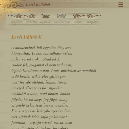
Levél Itáliából
Levél Itáliából
A mindenkinek-ből egyetlen lény sem
hiányozhat. Te sem maradhatsz vélem
mikor verset írok... Riad fel Z.,
riadok fel, magamat el nem véthetem,
lépteit kanalazza a nap, írom, miközben az asztalból
erdő beszél, szikleveles gázlángon
vizet forraló elefánt, kanna. Nevén
nevezed. Csésze és fül: ujjaidat
nélkülözi a lánc; napi ünnep, önnön
füledet húzod meg; fog fúgáz hang-
szigetelő keksz épül bele a csendbe.
S míg a zaccos kokszoló szer (ember-
élet útjának felén saját poklomhoz
jutottam) - izgatja szíved, eszem, nem
nagy dicsőség jól tudom, ha valaki