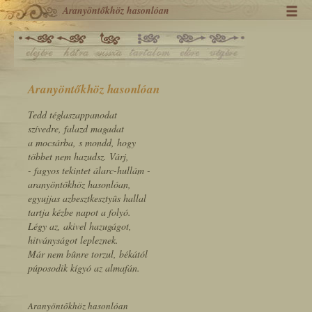
Aranyöntőkhöz hasonlóan
Aranyöntőkhöz hasonlóan
Tedd téglaszappanodat
szívedre, falazd magadat
a mocsárba, s mondd, hogy
többet nem hazudsz. Várj,
- fagyos tekintet álarc-hullám -
aranyöntőkhöz hasonlóan,
egyujjas azbesztkesztyûs hallal
tartja kézbe napot a folyó.
Légy az, akivel hazugágot,
hitványságot lepleznek.
Már nem bûnre torzul, békától
púposodik kígyó az almafán.
Aranyöntőkhöz hasonlóan