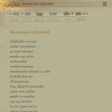
Reménynél szilárdabb
Reménynél szilárdabb
Áskálódik a levegő
(halál árnyékában
mi mást tehetne)
mintha egy jelző-
szerkezetből
órakleptomániás
minduntalan kilopná az időt.
Szakálltalan arc,
állszegénység.
Fog, kiköpött piramiskő,
amire nem építhet
újabb évezredeket
egy-egy mosoly.
Letört régész-nézés,
idővel eljegyzett kar.