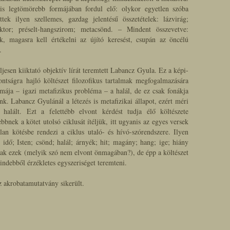
is legtömörebb formájában fordul elő: olykor egyetlen szóba
ttek ilyen szellemes, gazdag jelentésű összetételek: lázvirág;
ektor; préselt-hangszirom; metacsönd. – Mindent összevetve:
k, magasra kell értékelni az újító keresést, csupán az öncélú
.
ljesen kiiktató objektív lírát teremtett Labancz Gyula. Ez a képi-
ntságra hajló költészet filozofikus tartalmak megfogalmazására
émája – igazi metafizikus probléma – a halál, de ez csak fonákja
nk. Labancz Gyulánál a létezés is metafizikai állapot, ezért méri
halált. Ezt a felettébb elvont kérdést tudja élő költészete
ebbnek a kötet utolsó ciklusát ítéljük, itt ugyanis az egyes versek
tlan kötésbe rendezi a ciklus utaló- és hívó-szórendszere. Ilyen
; idő; Isten; csönd; halál; árnyék; hit; magány; hang; ige; hiány
ak ezek (melyik szó nem elvont önmagában?), de épp a költészet
ndebből érzékletes egyszeriséget teremteni.
 akrobatamutatvány sikerült.