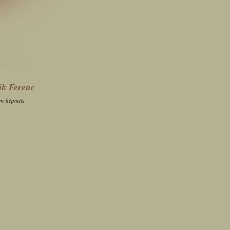
ák Ferenc
en képmás