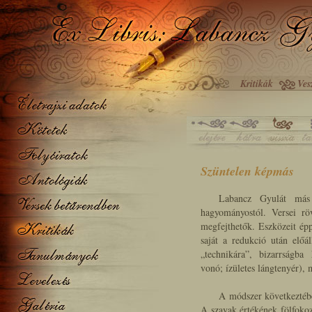
Kritikák
Ves
Szüntelen képmás
Labancz Gyulát más k
hagyományostól. Versei röv
megfejthetők. Eszközeit épp
saját a redukció után előá
„technikára”
, bizarrságba 
vonó; ízületes lángtenyér),
A módszer következtébe
A szavak értékének fölfokoz