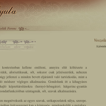
zelák Ferenc
<...
Veszel
Szüntel
ontextusban kellene említeni, annyira elüt költészete a
idek, aforisztikusak, sőt, sokszor csak jelzésszerűek, nehezen
úgy jellemzi a minden bevett eljárástól való tartózkodás, mint a
lló módszer végleges alkalmazása. Gondolunk itt a kihagyásos
hajló képzettársításokra (hernyó-hősugárzó; hátgerinc-gyantás
 mondatfunkcióiban szintagmák, sőt, szavak alkalmazására.
n megnövekszik az egyes szavak, szókapcsolatok súlya, szerepe.
ásában kulcsszerepet kap a képiesség, mindenekelőtt a metafora.