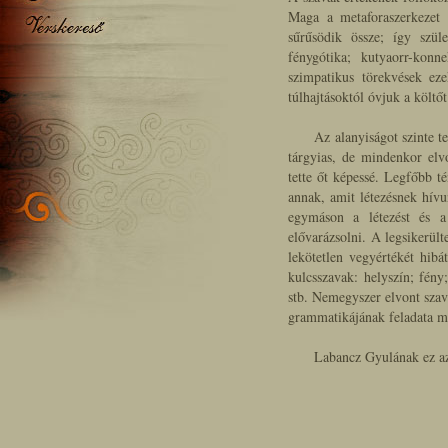
Maga a metaforaszerkezet 
sűrűsödik össze; így szüle
fénygótika; kutyaorr-konn
szimpatikus törekvések eze
túlhajtásoktól óvjuk a költőt
Az alanyiságot szinte te
tárgyias, de mindenkor elvo
tette őt képessé. Legfőbb t
annak, amit létezésnek hívu
egymáson a létezést és a 
elővarázsolni. A legsikerült
lekötetlen vegyértékét hibá
kulcsszavak: helyszín; fény
stb. Nemegyszer elvont szav
grammatikájának feladata mi
Labancz Gyulának ez az