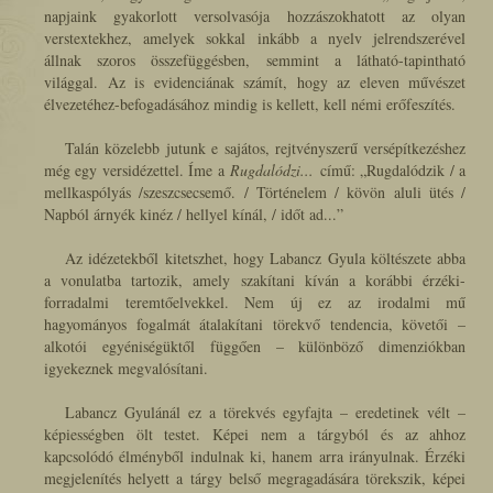
napjaink gyakorlott versolvasója hozzászokhatott az olyan
verstextekhez, amelyek sokkal inkább a nyelv jelrendszerével
állnak szoros összefüggésben, semmint a látható-tapintható
világgal. Az is evidenciának számít, hogy az eleven művészet
élvezetéhez-befogadásához mindig is kellett, kell némi erőfeszítés.
Talán közelebb jutunk e sajátos, rejtvényszerű versépítkezéshez
még egy versidézettel. Íme a
Rugdalódzi...
című:
„Rugdalódzik / a
mellkaspólyás /szeszcsecsemő. / Történelem / kövön aluli ütés /
Napból árnyék kinéz / hellyel kínál, / időt ad...”
Az idézetekből kitetszhet, hogy Labancz Gyula költészete abba
a vonulatba tartozik, amely szakítani kíván a korábbi érzéki-
forradalmi teremtőelvekkel. Nem új ez az irodalmi mű
hagyományos fogalmát átalakítani törekvő tendencia, követői –
alkotói egyéniségüktől függően – különböző dimenziókban
igyekeznek megvalósítani.
Labancz Gyulánál ez a törekvés egyfajta – eredetinek vélt –
képiességben ölt testet. Képei nem a tárgyból és az ahhoz
kapcsolódó élményből indulnak ki, hanem arra irányulnak. Érzéki
megjelenítés helyett a tárgy belső megragadására törekszik, képei