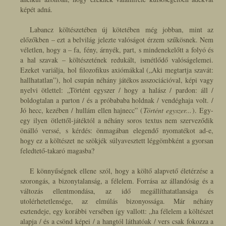
képét adná.
Labancz költészetében új kötetében még jobban, mint az
előzőkben – ezt a belvilág jelezte valóságot érzem szűkösnek. Nem
véletlen, hogy a – fa, fény, árnyék, part, s mindenekelőtt a folyó és
a hal szavak – költészetének redukált, ismétlődő valóságelemei.
Ezeket variálja, hol filozofikus axiómákkal (
„Aki megtartja szavát:
hallhatatlan”
), hol csupán néhány játékos asszociációval, képi vagy
nyelvi ötlettel:
„Történt egyszer / hogy a halász / pardon: áll /
boldogtalan a parton / és a próbababa holdnak / vendéghaja volt. /
Jó hecc, kezében / hullám ellen hajnecc”
(
Történt egyszer...
). Egy-
egy ilyen ötlettől-játéktól a néhány soros textus nem szerveződik
önálló verssé, s kérdés: önmagában elegendő nyomatékot ad-e,
hogy ez a költészet ne szökjék súlyavesztett léggömbként a gyorsan
feledtető-takaró magasba?
E könnyűségnek ellene szól, hogy a költő alapvető életérzése a
szorongás, a bizonytalanság, a félelem. Forrása az állandóság és a
változás ellentmondása, az idő megállíthatatlansága és
utolérhetetlensége, az elmúlás bizonyossága. Már néhány
esztendeje, egy korábbi versében így vallott:
„ha félelem a költészet
alapja / és a csönd képei / a hangtól láthatóak / vers csak fokozza a