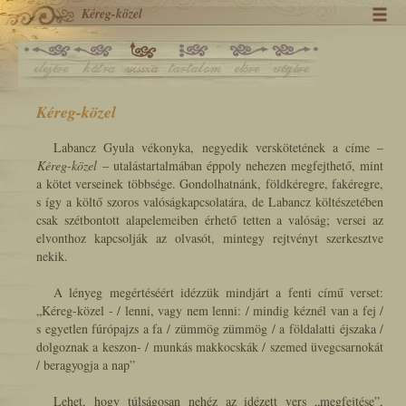
Kéreg-közel
Kéreg-közel
Labancz Gyula vékonyka, negyedik verskötetének a címe –
Kéreg-közel
– utalástartalmában éppoly nehezen megfejthető, mint
a kötet verseinek többsége. Gondolhatnánk, földkéregre, fakéregre,
s így a költő szoros valóságkapcsolatára, de Labancz költészetében
csak szétbontott alapelemeiben érhető tetten a valóság; versei az
elvonthoz kapcsolják az olvasót, mintegy rejtvényt szerkesztve
nekik.
A lényeg megértéséért idézzük mindjárt a fenti című verset:
„Kéreg-közel - / lenni, vagy nem lenni: / mindig kéznél van a fej /
s egyetlen fúrópajzs a fa / zümmög zümmög / a földalatti éjszaka /
dolgoznak a keszon- / munkás makkocskák / szemed üvegcsarnokát
/ beragyogja a nap”
Lehet, hogy túlságosan nehéz az idézett vers
„megfejtése”
,