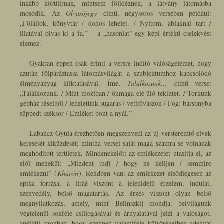
inkább körülírnak, mintsem fölidéznek, a látvány látomásba
mosódik. Az
Olvasójegy
című, négysoros versében például:
„Fölállok, könyvtár / dohos lehelet. / Nyitom, ablaknál tart /
illatával olvas ki a fa.”
– a
„hasonlat”
egy képi értékű cselekvést
elemez.
Gyakran éppen csak érinti a versre indító valóságelemet, hogy
azután fölpáráztassa látomásvilágát a szubjektumhoz kapcsolódó
élményanyag kiiktatásával. Íme,
Találkozunk...
című verse:
„Találkozunk. / Mint moziban / önmaga elé ülő tekintet. / Torkunk
gépház réseiből / leheletünk sugaras / vetítővászon / Fog: bársonyba
süppedt széksor / Emléket bont a nyál.”
Labancz Gyula érezhetően megszenvedi az új versteremtő elvek
keresését-kiküzdését; mintha versei saját maga számra se volnának
meghódított területek. Mindenekelőtt az emlékezetet utasítja el, az
elől menekül:
„Mindent tudj / hogy ne kelljen / semmire
emlékezni”
(
Khárón
). Rendben van: az emlékezet elsődlegesen az
epika forrása, a líráé viszont a jelenidejű érzelem, indulat,
szenvedély, belső magatartás. Az érzés viszont olyan belső
megnyilatkozás, amely, mint Belinszkij mondja: belvilágunk
végtelenül sokféle csillogásával és árnyalatával jelzi a valóságot,
anélkül azonban, hogy ezeknek valamiféle külsőségeiben adekvát