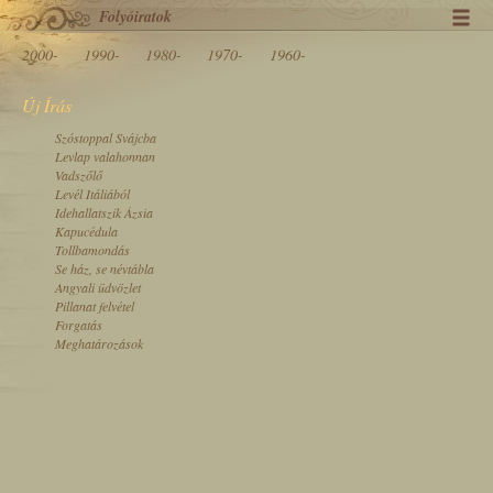
Folyóiratok
2000-
1990-
1980-
1970-
1960-
Új Írás
Szóstoppal Svájcba
Levlap valahonnan
Vadszőlő
Levél Itáliából
Idehallatszik Ázsia
Kapucédula
Tollbamondás
Se ház, se névtábla
Angyali üdvözlet
Pillanat felvétel
Forgatás
Meghatározások