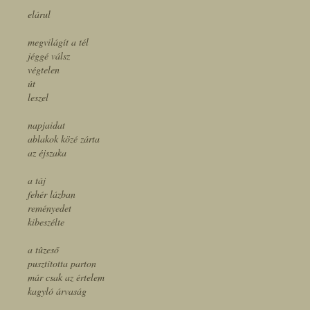
elárul
megvilágít a tél
jéggé válsz
végtelen
út
leszel
napjaidat
ablakok közé zárta
az éjszaka
a táj
fehér lázban
reményedet
kibeszélte
a tûzeső
pusztította parton
már csak az értelem
kagyló árvaság