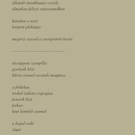
állandó önrobbanás veszély
álmatlan felizzó szénszemedben
hátadon a nyár
letépett plakátjai
megőrzi szavad a cserépretört korsó
-----------------------------------
elcsöppent szempilla
gyertyák közt
hûvös szemed ravatali magánya
a földeken
térded ízületes ropogása
fasorok közt
farkas-
ként kémlelő szemed
a hajad erdő
zúgás