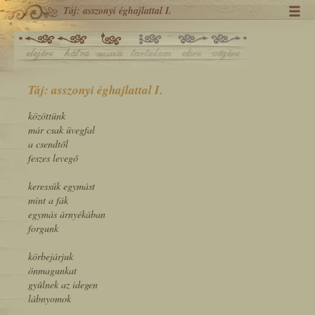
Táj: asszonyi éghajlattal I.
Táj: asszonyi éghajlattal I.
közöttünk
már csak üvegfal
a csendtől
feszes levegő
keressük egymást
mint a fák
egymás árnyékában
forgunk
körbejárjuk
önmagunkat
gyûlnek az idegen
lábnyomok