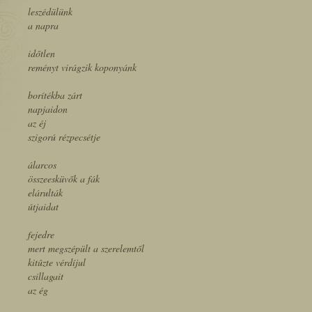
leszédülünk
a napra
időtlen
reményt virágzik koponyánk
borítékba zárt
napjaidon
az éj
szigorú rézpecsétje
álarcos
összeesküvők a fák
elárulták
útjaidat
fejedre
mert megszépült a szerelemtől
kitûzte vérdíjul
csillagait
az ég