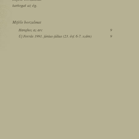
tartogat az ég.
Miféle borzalmat
Hanghoz az arc
9
Új Forrás 1991. június-július (23. évf. 6-7. szám)
9