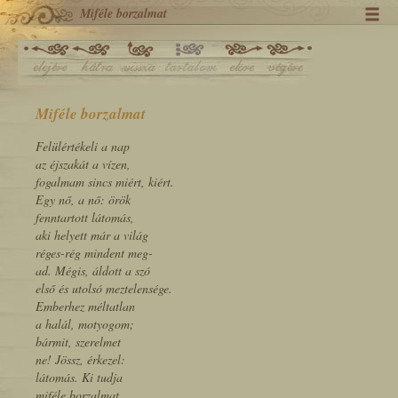
Miféle borzalmat
Miféle borzalmat
Felülértékeli a nap
az éjszakát a vízen,
fogalmam sincs miért, kiért.
Egy nő, a nő: örök
fenntartott látomás,
aki helyett már a világ
réges-rég mindent meg-
ad. Mégis, áldott a szó
első és utolsó meztelensége.
Emberhez méltatlan
a halál, motyogom;
bármit, szerelmet
ne! Jössz, érkezel:
látomás. Ki tudja
miféle borzalmat