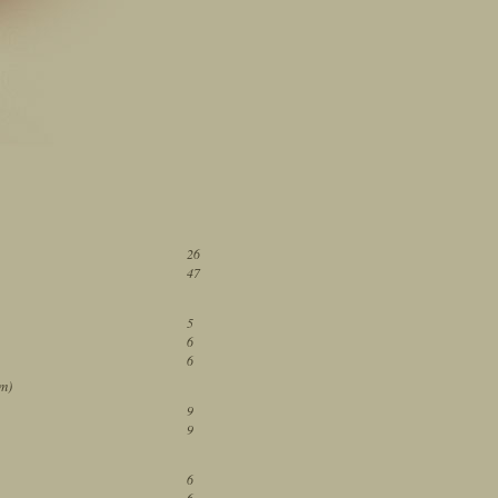
26
47
5
6
6
ám)
9
9
6