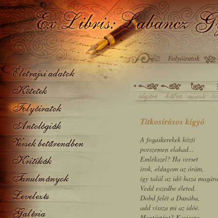
Folyóiratok
Titkosírásos kígyó
A fogaskerekek közti
porszemen elakad...
Emlékszel? Ha verset
írok, eldugom az órám,
így talál az idő haza magára
Vedd eszedbe életed.
Dobd felét a Dunába,
add vissza mi az időé.
Megtörtént? Kavicsra