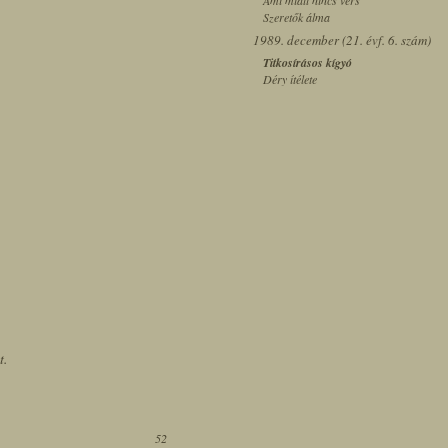
Ami miatt nincs vers
Szeretők álma
1989. december (21. évf. 6. szám)
Titkosírásos kígyó
Déry ítélete
t.
52