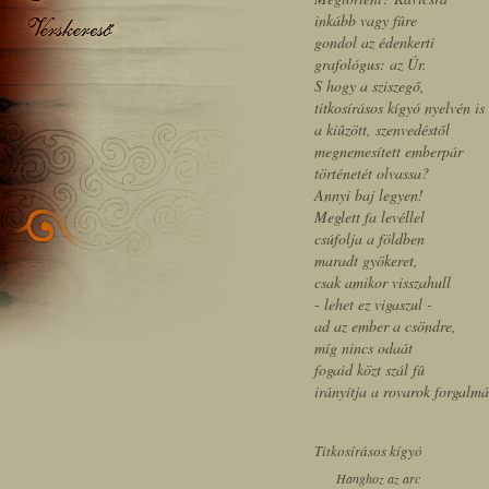
inkább vagy fûre
gondol az édenkerti
grafológus: az Úr.
S hogy a sziszegő,
titkosírásos kígyó nyelvén is
a kiûzött, szenvedéstől
megnemesített emberpár
történetét olvassa?
Annyi baj legyen!
Meglett fa levéllel
csúfolja a földben
maradt gyökeret,
csak amikor visszahull
- lehet ez vigaszul -
ad az ember a csöndre,
míg nincs odaát
fogaid közt szál fû
irányítja a rovarok forgalmá
Titkosírásos kígyó
Hanghoz az arc