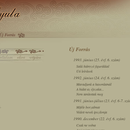
Új Forrás
Új Forrás
1993. június (25. évf. 6. szám)
Sakk hiányzó figurákkal
Úti leírások
1992. június (24. évf. 6. szám)
Maradjunk a hasonlatnál
A hidat az éjszaka...
Nem tanítottak meg
1991. június-július (23. évf. 6-7. sz
.
Miféle borzalmat
Védett nevek ipszilonja
1990. december (22. évf. 6. szám)
Csak ne volna