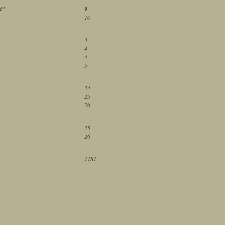
t"
9
10
3
4
4
5
24
25
26
25
26
1181