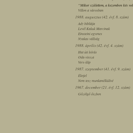
"Mikor születtem, a kezemben kés vol
Villon a városban
1988. augusztus (42. évf. 8. szám)
Ady bibliája
Levél Kakuk Marcinak
Einsteini egyenes
Nyakas vállság
1988. április (42. évf. 4. szám)
Hat úti leírás
Oda-vissza
Vers-klip
1987. szeptember (41. évf. 9. szám)
Életjel
Nem tesz munkanélkülivé
1967. december (21. évf. 12. szám)
Gőzölgő őszben