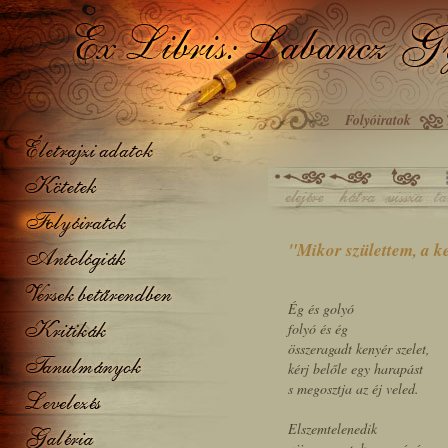
Folyóiratok
"Mikor születtem, a k
Ég és golyó
folyó és ég
összeragadt kenyér szelet,
kérj belőle egy harapást
s megosztja az éj veled.
Elszemtelenedik