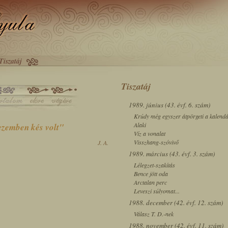
Tiszatáj
Tiszatáj
1989. június (43. évf. 6. szám)
Krúdy még egyszer átpörgeti a kalend
Alaki
ezemben kés volt"
Víz a vonalat
Visszhang-szóvivő
J. A.
1989. március (43. évf. 3. szám)
Lélegzet-szakítás
Bence jött oda
Arctalan perc
Leveszi súlyomat...
1988. december (42. évf. 12. szám)
Válasz T. D.-nek
1988. november (42. évf. 11. szám)