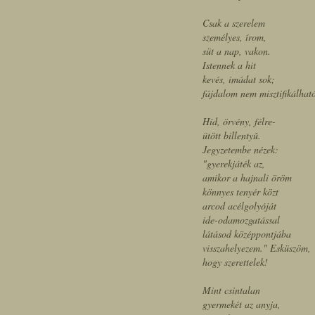
Csak a szerelem
személyes, írom,
süt a nap, vakon.
Istennek a hit
kevés, imádat sok;
fájdalom nem misztifikálhat
Híd, örvény, félre-
ütött billentyû.
Jegyzetembe nézek:
"gyerekjáték az,
amikor a hajnali öröm
könnyes tenyér közt
arcod acélgolyóját
ide-odamozgatással
látásod középpontjába
visszahelyezem." Esküszöm,
hogy szerettelek!
Mint csintalan
gyermekét az anyja,