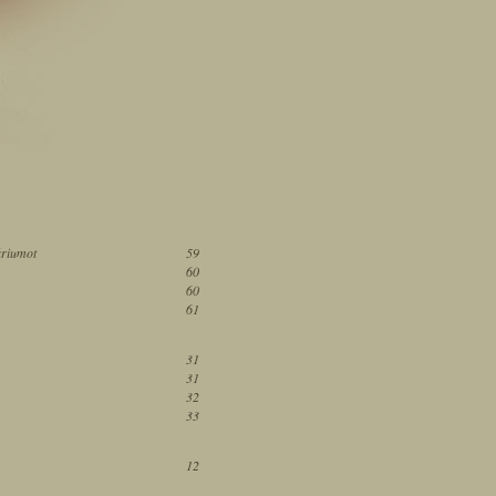
áriumot
59
60
60
61
31
31
32
33
12