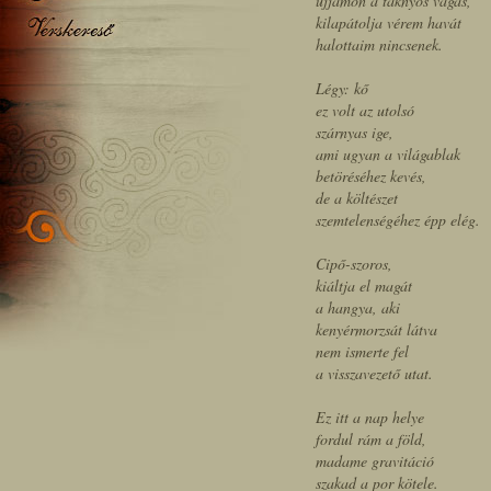
ujjamon a taknyos vágás,
kilapátolja vérem havát
halottaim nincsenek.
Légy: kő
ez volt az utolsó
szárnyas ige,
ami ugyan a világablak
betöréséhez kevés,
de a költészet
szemtelenségéhez épp elég.
Cipő-szoros,
kiáltja el magát
a hangya, aki
kenyérmorzsát látva
nem ismerte fel
a visszavezető utat.
Ez itt a nap helye
fordul rám a föld,
madame gravitáció
szakad a por kötele.