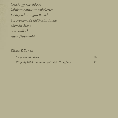
Csakhogy ébredésem
kalitkatakarításra emlékeztet.
Füst-madár, cigarettarúd.
S a szememből kidörzsölt álom:
dörzsölt álom,
nem száll el,
egyre fényesebb!
Válasz T. D.-nek
Megcsendülő fehér
26
Tiszatáj 1988. december (42. évf. 12. szám)
12