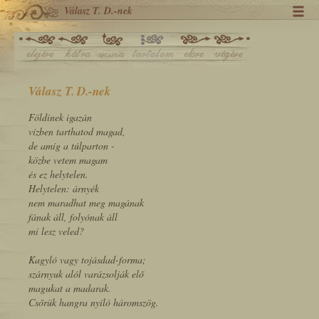
Válasz T. D.-nek
Válasz T. D.-nek
Földinek igazán
vízben tarthatod magad,
de amíg a túlparton -
közbe vetem magam
és ez helytelen.
Helytelen: árnyék
nem maradhat meg magának
fának áll, folyónak áll
mi lesz veled?
Kagyló vagy tojásdad-forma;
szárnyuk alól varázsolják elő
magukat a madarak.
Csőrük hangra nyíló háromszög.