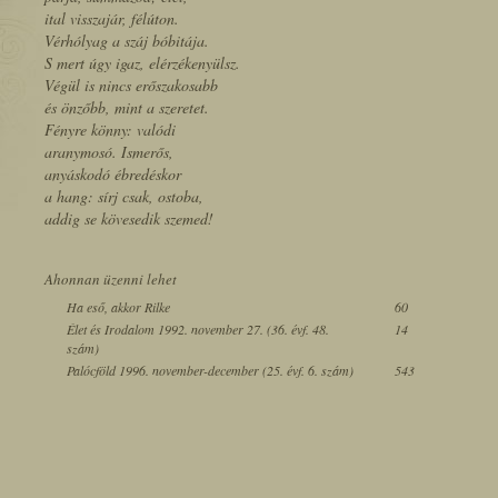
ital visszajár, félúton.
Vérhólyag a száj bóbitája.
S mert úgy igaz, elérzékenyülsz.
Végül is nincs erőszakosabb
és önzőbb, mint a szeretet.
Fényre könny: valódi
aranymosó. Ismerős,
anyáskodó ébredéskor
a hang: sírj csak, ostoba,
addig se kövesedik szemed!
Ahonnan üzenni lehet
Ha eső, akkor Rilke
60
Élet és Irodalom 1992. november 27. (36. évf. 48.
14
szám)
Palócföld 1996. november-december (25. évf. 6. szám)
543