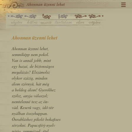
Ahonnan üzenni lehet
Ahonnan üzenni lehet
Ahonnan üzenni lehet,
semmiképp nem pokol.
Van is annál jobb, mint
egy hazai, de biztonságos
megalázás? Elszámolsz
olykor százig, minden
álom szörnyû, hát még
a boldog álom! Gyerekhez
szólsz, anyja válaszol;
nemtelenné tesz az ön-
vád. Keserû vagy, idő-tér
nyálban összehuppan.
Önrabláshoz pikoló bokafixes
sörzokni. Papucsférj-nyelv
párja, summázod; étel,