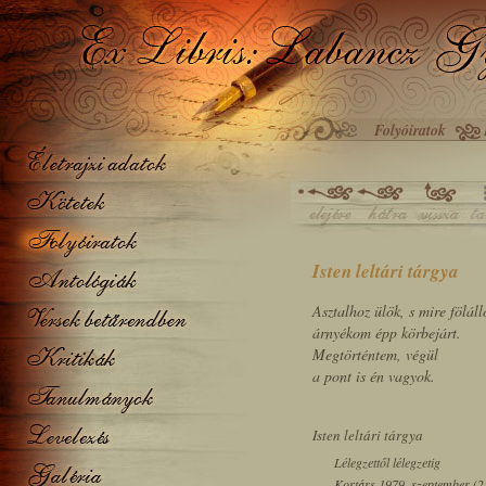
Folyóiratok
Isten leltári tárgya
Asztalhoz ülök, s mire föláll
árnyékom épp körbejárt.
Megtörténtem, végül
a pont is én vagyok.
Isten leltári tárgya
Lélegzettől lélegzetig
Kortárs 1979. szeptember (23