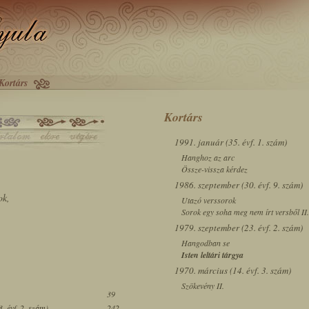
Kortárs
Kortárs
1991. január (35. évf. 1. szám)
Hanghoz az arc
Össze-vissza kérdez
1986. szeptember (30. évf. 9. szám)
ok,
Utazó verssorok
Sorok egy soha meg nem írt versből II.
1979. szeptember (23. évf. 2. szám)
Hangodban se
Isten leltári tárgya
1970. március (14. évf. 3. szám)
Szökevény II.
39
. évf. 2. szám)
242