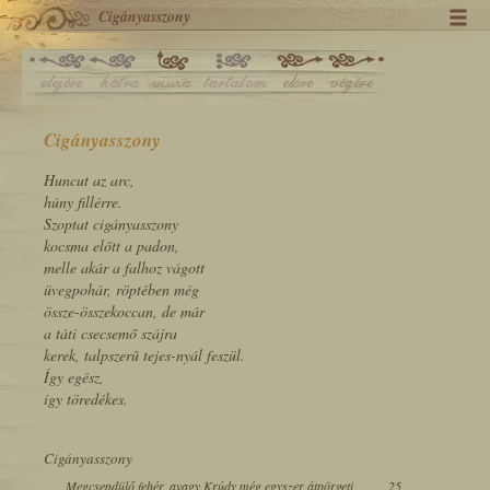
Cigányasszony
Cigányasszony
Huncut az arc,
húny fillérre.
Szoptat cigányasszony
kocsma előtt a padon,
melle akár a falhoz vágott
üvegpohár, röptében még
össze-összekoccan, de már
a táti csecsemő szájra
kerek, talpszerû tejes-nyál feszül.
Így egész,
így töredékes.
Cigányasszony
Megcsendülő fehér, avagy Krúdy még egyszer átpörgeti
25