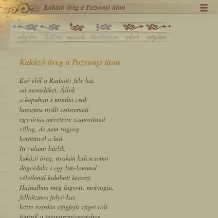
Kukázó öreg a Pozsonyi úton
Kukázó öreg a Pozsonyi úton
Eső elől a Radnóti-féle ház
ad menedéket. Állok
a kapuban s mintha csak
hosszúra nyúlt esőszemeit
egy óriás méreteire szaporítaná
villog, de nem ragyog
kötőtûivel a híd.
Itt valami bûzlik, -
kukázó öreg, nyakán kulcscsomó-
dögcédula s egy lim-lommal
véletlenül kidobott kereszt.
Hajnalban még fagyott, motyogja,
felhőizmos folyó-kar,
közte rozsdás szögfejû sziget volt
föntről a tetanuszmérgezésben