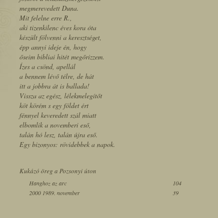
megmerevedett Duna.
Mit felelne erre R.,
aki tizenkilenc éves kora óta
készült fölvenni a keresztséget,
épp annyi ideje én, hogy
őseim bibliai hitét megőrizzem.
Ízes a csönd, apellál
a bennem lévő télre, de hát
itt a jobbra át is ballada!
Vissza az egész, lélekmelegítőt
köt körém s egy földet ért
fénnyel keveredett szál miatt
elbomlik a novemberi eső,
talán hó lesz, talán újra eső.
Egy bizonyos: rövidebbek a napok.
Kukázó öreg a Pozsonyi úton
Hanghoz az arc
104
2000 1989. november
39